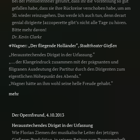
bei der Premierenfeier gerührt, dass ihr die Vorstellung so gut
gefallen habe, dass sie ihre Rückreise verschoben habe, um am
30. wieder reinzugehen. Das werde ich auch tun, denn derart
genial dirigierte Jazzoperette gibt’s nicht alle Tage zu hören.
Bitte mehr davon!
Dr. Kevin Clarke
Wagner: „Der fliegende Holländer“,
Stadttheater Gießen
„Herausstechendes Dirigat in der Urfassung.“
„ … der Klangeindruck zusammen mit der prägnanten und
filigranen Ausdeutung der Partitur durch den Dirigenten zum
eigentlichen Höhepunkt des Abends.“
„Wagner hätte an ihm wohl seine helle Freude gehabt.“
mehr
Der Opernfreund, 4.10.2013
Herausstechendes Dirigat in der Urfassung
Wie Florian Ziemen der musikalische Leiter der jetzigen
Gießener Produktion, in seinem Beitrag zum Programmheft