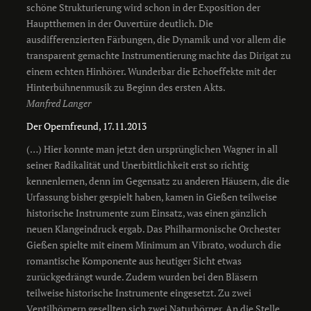
schöne Strukturierung wird schon in der Exposition der
Hauptthemen in der Ouvertüre deutlich. Die
ausdifferenzierten Färbungen, die Dynamik und vor allem die
transparent gemachte Instrumentierung machte das Dirigat zu
einem echten Hinhörer. Wunderbar die Echoeffekte mit der
Hinterbühnenmusik zu Beginn des ersten Akts.
Manfred Langer
Der Opernfreund, 17.11.2013
(…) Hier konnte man jetzt den ursprünglichen Wagner in all
seiner Radikalität und Unerbittlichkeit erst so richtig
kennenlernen, denn im Gegensatz zu anderen Häusern, die die
Urfassung bisher gespielt haben, kamen in Gießen teilweise
historische Instrumente zum Einsatz, was einen gänzlich
neuen Klangeindruck ergab. Das Philharmonische Orchester
Gießen spielte mit einem Minimum an Vibrato, wodurch die
romantische Komponente aus heutiger Sicht etwas
zurückgedrängt wurde. Zudem wurden bei den Bläsern
teilweise historische Instrumente eingesetzt. Zu zwei
Ventilhörnern gesellten sich zwei Naturhörner. An die Stelle