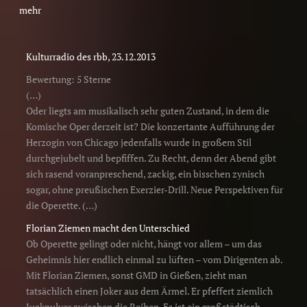
mehr
Kulturradio des rbb, 23.12.2013
Bewertung: 5 Sterne
(…)
Oder liegts am musikalisch sehr guten Zustand, in dem die
Komische Oper derzeit ist? Die konzertante Aufführung der
Herzogin von Chicago jedenfalls wurde in großem Stil
durchgejubelt und bepfiffen. Zu Recht, denn der Abend gibt
sich rasend voranpreschend, zackig, ein bisschen zynisch
sogar, ohne preußischen Exerzier-Drill. Neue Perspektiven für
die Operette. (…)
Florian Ziemen macht den Unterschied
Ob Operette gelingt oder nicht, hängt vor allem – um das
Geheimnis hier endlich einmal zu lüften – vom Dirigenten ab.
Mit Florian Ziemen, sonst GMD in Gießen, zieht man
tatsächlich einen Joker aus dem Ärmel. Er pfeffert ziemlich
Juckpulver zwischen die Reihen. Es ist ein großstädtisch