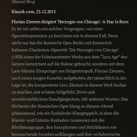
Manuel Brug
Klassik.com, 23.12.2013
Florian Ziemen dirigiert ‘Herzogin von Chicago': A Star Is Born
Es ist mir selten ein solches Vergnügen, von einer
Operettenpremiere zu berichten wie in diesem Fall. Denn
nicht nur hat die Komische Oper Berlin mit Emmerich
Kalmans Charleston-Operette ‘Die Herzogin von Chicago’
(1928) eines der fulminantesten Werke aus dem “Jazz Age” des
Genres konzertant auf die Bühne gebracht, sondern mit dem
Last-Minute-Einspringer am Dirigentenpult, Florian Ziemen,
auch einen jungen Künstler aufgeboten, der tatsächlich in der
Lage ist, die komponierte Jazz-Ekstase in diesem Werk hörbar
zu machen, mit echtem Stilgefühl, Drive und
unwiderstehlichem Draufgängertum. Mit anderen Worten: Das
Orchester der Komischen Oper klang an diesem Abend
phänomenal, wie ein funkelnder Klangteppich, in dem die
Klavier- und Celesta-Kaskaden zusammen mit der
Rhythmusgruppe, den Saxophonen und Holzbläsern wie
berauschende Juwelen aufklangen und ihre verführerische