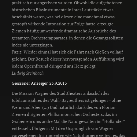
praktisch nur angerissen wurden. Obwohl die aufgebotenen
historischen Blasinstrumente in ihrer Lautstärke etwas
beschränkt waren, was bei diesen eine manchmal etwas
gestopft wirkende Intonation zur Folge hatte, erzeugte
Ziemen häufig umwerfende dramatische Ausbrüche des
gesamten Orchesterapparates, in denen die Gesangssolisten
indes nie untergingen.
Fazit: Wieder einmal hat sich die Fahrt nach Gießen vollauf
gelohnt. Der Besuch dieser hervorragenden Aufführung wird
jedem Opernfreund dringend ans Herz gelegt.
Ludwig Steinbach
Giessener Anzeiger, 23.9.2013
Die Mission Wagner des Stadttheaters anlässlich des
Jubiläumsjahres des Wahl-Bayreuthers ist gelungen – ohne
Wenn und Aber. (…) Und natürlich dank des von Florian
Ziemen dirigierten Philharmonischen Orchesters, das im
Graben ein ums andre Mal die Naturgewalten im “Holländer”
entfesselt. Übrigens: Mit den Ursprünglich von Wagner
vorgesehenen Instrumenten wie Naturhörnern gelingt es, das