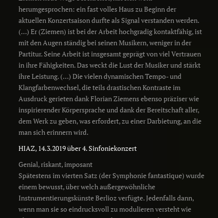
herumgesprochen: ein fast volles Haus zu Beginn der
aktuellen Konzertsaison durfte als Signal verstanden werden.
(…) Er (Ziemen) ist bei der Arbeit hochgradig kontaktfähig, ist
mit den Augen ständig bei seinen Musikern, weniger in der
Partitur. Seine Arbeit ist insgesamt geprägt von viel Vertrauen
in ihre Fähigkeiten. Das weckt die Lust der Musiker und stärkt
ihre Leistung. (…) Die vielen dynamischen Tempo- und
Klangfarbenwechsel, die teils drastischen Kontraste im
Ausdruck gerieten dank Florian Ziemens ebenso präziser wie
inspirierender Körpersprache und dank der Bereitschaft aller,
dem Werk zu geben, was erfordert, zu einer Darbietung, an die
man sich erinnern wird.
HIAZ, 14.3.2019 über 4. Sinfoniekonzert
Genial, riskant, imposant
Spätestens im vierten Satz (der Symphonie fantastique) wurde
einem bewusst, über welch außergewöhnliche
Instrumentierungskünste Berlioz verfügte. Jedenfalls dann,
wenn man sie so eindrucksvoll zu modulieren versteht wie