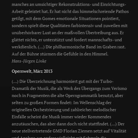
manches an umsichtiger Rekonstruktions- und Einrichtungs-
Arbeit geleistet hat. Er hat nicht das himmelschreiende Pathos
getilgt, mit dem Gomes emotionale Situationen pointiert,
sondern spielt diese Qualitäten farbintensiv und zuweilen mit
unüberhörbarer Lust an der maßvollen Übertreibung aus. Er
glättet nichts, er unterstützt und fordert mannschafts- und
werkdienlich. (…) Die philharmonische Band im Graben rast.
Auf der Bühne stürmen die Gefühle in den Himmel.
Hans-Jürgen Linke
Opernwelt, März 2013
(…) Die Überzeichnung harmoniert gut mit der Turbo-
Dramatik der Musik, die als Werk des Übergangs zum Verismo
noch in Fragmenten die alte Operngrammatik benutzt, aber
selten zu großen Formen findet: Im Wellenschlag der
originellen Orchestrierung und zahlreicher melodischer
Einfälle scheint die Musik immer wieder Kommendes
anzutäuschen, das aber dann doch nicht stattfindet. (…) Der
neue stellvertretende GMD Florian Ziemen setzt auf Vitalität
und Analyse, wo andere vielleicht mit Schmalz die