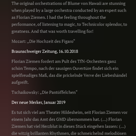
The original orchestrations of Blume von Hawaii are stunning
when played by a large orchestra conducted by an expert such
as Florian Ziemen. I had the feeling throughout the
performance, of listening to magic, to Technicolor splendor, to
greatness. And that was worth travelling for!
Mozart: „Die Hochzeit des Figaro“
Braunschweiger Zeitung, 16.10.2018
Florian Ziemen fordert am Pult des TfN-Orchesters ganz
schön Tempo, nach der sausigen Ouvertüre findet sich ein
spielfreudiges Maß, das die prickelnde Verve der Liebeshändel
aufgreift.
Tschaikowsky: „Die Pantöffelchen“
Der neue Merker, Januar 2019
Es tut sich viel am Theater Hildesheim, seit Florian Ziemen vor
einem Jahr das Amt des GMD übernommen hat. (…) Florian
Ziemen hat viel Herzblut in dieses Stück eingehen lassen: (…)
die witzig brillanten Rhythmen, die schmeichelnd melodiösen