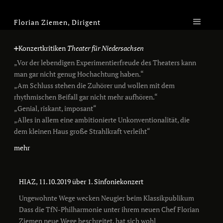
Florian Ziemen, Dirigent
Konzertkritiken
Theater für Niedersachsen
„Vor der lebendigen Experimentierfreude des Theaters kann
man gar nicht genug Hochachtung haben.“
„Am Schluss stehen die Zuhörer und wollen mit dem
rhythmischen Beifall gar nicht mehr aufhören.“
„Genial, riskant, imposant“
„Alles in allem eine ambitionierte Unkonventionalität, die
dem kleinen Haus große Strahlkraft verleiht“
mehr
HIAZ, 11.10.2019 über 1. Sinfoniekonzert
Ungewohnte Wege wecken Neugier beim Klassikpublikum
Dass die TfN-Philharmonie unter ihrem neuen Chef Florian
Ziemen neue Wege beschreitet, hat sich wohl