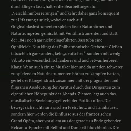
durchklingen lässt, hält er die Bearbeitungen für
„Verschlimmbesserungen“ und kehrt daher ganz konsequent
zur Urfassung zurück, wobei er auch auf
Originalblasinstrumenten spielen lässt: Naturhörner und
Naturtrompeten gemischt mit Ventilinstrumenten und statt
der 1841 noch gar nicht eingeführten Basstuba eine
Ophikleide. Nun klingt das Philharmonische Orchester Gießen
tatsächlich ganz anders, kein „deutscher “, sondern mit wenig
Vibrato ein wesentlich schlankerer und auch etwas herberer
Klang. Wenn auch einige Musiker hier und da mit den schwerer
zu spielenden Naturinstrumenten hörbar zu kämpfen hatten,
geriet der Klangeindruck zusammen mit der prägnanten und
filigranen Ausdeutung der Partitur durch den Dirigenten zum
eigentlichen Höhepunkt des Abends. Ziemen legt auch das
musikalische Beziehungsgeflecht der Partitur offen. Die
bewegt sich nicht nur zwischen Freischütz und Tannhäuser,
sondern hier werden die Einflüsse aus der französischen
Grand Opéra, aber vor allem aus der gerade zu Ende gehenden
Belcanto-Epoche mit Bellini und Donizetti durchhörbar. Die