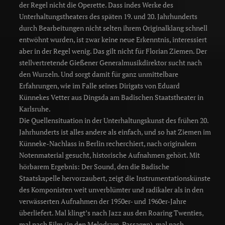
der Regel nicht die Operette. Dass indes Werke des
Unterhaltungstheaters des späten 19. und 20. Jahrhunderts
durch Bearbeitungen nicht selten ihrem Originalklang schnell
entwöhnt wurden, ist zwar keine neue Erkenntnis, interessiert
aber in der Regel wenig. Das gilt nicht für Florian Ziemen. Der
stellvertretende Gießener Generalmusikdirektor sucht nach
den Wurzeln. Und sorgt damit für ganz unmittelbare
Erfahrungen, wie im Falle seines Dirigats von Eduard
Künnekes Vetter aus Dingsda am Badischen Staatstheater in
Karlsruhe.
Die Quellensituation in der Unterhaltungskunst des frühen 20.
Jahrhunderts ist alles andere als einfach, und so hat Ziemen im
Künneke-Nachlass in Berlin recherchiert, nach originalem
Notenmaterial gesucht, historische Aufnahmen gehört. Mit
hörbarem Ergebnis: Der Sound, den die Badische
Staatskapelle hervorzaubert, zeigt die Instrumentationskünste
des Komponisten weit unverblümter und radikaler als in den
verwässerten Aufnahmen der 1950er- und 1960er-Jahre
überliefert. Mal klingt’s nach Jazz aus den Roaring Twenties,
mal nach Film (in den Melodram-Passagen), mal nach