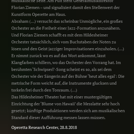
musikalische Seite. Am Pult steht Generalmusikdirektor
Florian Ziemen – und signalisiert damit den Stellenwert der
Kunstform Operette am Haus.
Abraham (…) versucht das scheinbar Unmögliche, ein großes
Orchester an die Freiheit einer Jazz-Formation anzunähern.
Und Florian Ziemen schafft es mit dem Hildesheimer
Orchester tatsächlich, sich vom Buchstaben der Noten zu
lösen und den Geist jazziger Improvisationen einzuholen. (…)
Er nimmt zurück wo es auf das Wort ankommt, lässt
Klangfarben schillern, wo das Orchester den Vorrang hat. Im
berühmten ‘Schwipserl’-Song scheint es so, als sei dem
Orchester wie der Sängerin auf der Bühne ‘heut alles egal': Die
metrische Form weicht auf, die Instrumente glucksen und
torkeln frei durch den Tonraum. (…)
Das Hildesheimer Theater hat mit einer mustergültigen
Einrichtung der ‘Blume von Hawaii’ die Messlatte sehr hoch
gesetzt; künftige Produktionen werden sich am musikalischen
Standard dieser Aufführung messen lassen müssen.
Operetta Research Center, 28.8.2018