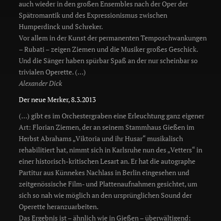
auch wieder in den großen Ensembles nach der Oper der
Spätromantik und des Expressionismus zwischen
Humperdinck und Schreker.
Vor allem in der Kunst der permanenten Temposchwankungen
– Rubati – zeigen Ziemen und die Musiker großes Geschick.
Und die Sänger haben spürbar Spaß an der nur scheinbar so
trivialen Operette. (…)
Alexander Dick
Der neue Merker, 8.3.2013
(…) gibt es im Orchestergraben eine Erleuchtung ganz eigener
Art: Florian Ziemen, der an seinem Stammhaus Gießen im
Herbst Abrahams „Viktoria und ihr Husar“ musikalisch
rehabilitiert hat, nimmt sich in Karlsruhe nun des „Vetters“ in
einer historisch-kritischen Lesart an. Er hat die autographe
Partitur aus Künnekes Nachlass in Berlin eingesehen und
zeitgenössische Film- und Plattenaufnahmen gesichtet, um
sich so nah wie möglich an den ursprünglichen Sound der
Operette heranzuarbeiten.
Das Ergebnis ist – ähnlich wie in Gießen – überwältigend: