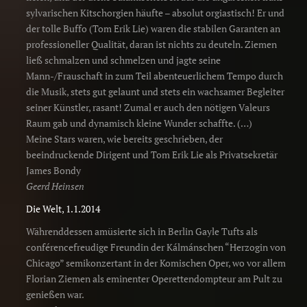
sylvarischen Kitschorgien häufte – absolut orgiastisch! Er und
der tolle Buffo (Tom Erik Lie) waren die stabilen Garanten an
professioneller Qualität, daran ist nichts zu deuteln. Ziemen
ließ schmalzen und schmelzen und jagte seine
Mann-/Frauschaft in zum Teil abenteuerlichem Tempo durch
die Musik, stets gut gelaunt und stets ein wachsamer Begleiter
seiner Künstler, rasant! Zumal er auch den nötigen Valeurs
Raum gab und dynamisch kleine Wunder schaffte. (…)
Meine Stars waren, wie bereits geschrieben, der
beeindruckende Dirigent und Tom Erik Lie als Privatsekretär
James Bondy
Geerd Heinsen
Die Welt, 1.1.2014
Währenddessen amüsierte sich in Berlin Gayle Tufts als
conférencefreudige Freundin der Kálmánschen “Herzogin von
Chicago” semikonzertant in der Komischen Oper, wo vor allem
Florian Ziemen als eminenter Operettendompteur am Pult zu
genießen war.