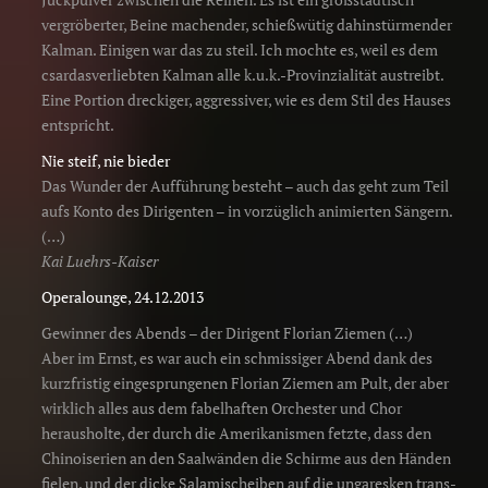
vergröberter, Beine machender, schießwütig dahinstürmender
Kalman. Einigen war das zu steil. Ich mochte es, weil es dem
csardasverliebten Kalman alle k.u.k.-Provinzialität austreibt.
Eine Portion dreckiger, aggressiver, wie es dem Stil des Hauses
entspricht.
Nie steif, nie bieder
Das Wunder der Aufführung besteht – auch das geht zum Teil
aufs Konto des Dirigenten – in vorzüglich animierten Sängern.
(…)
Kai Luehrs-Kaiser
Operalounge, 24.12.2013
Gewinner des Abends – der Dirigent Florian Ziemen (…)
Aber im Ernst, es war auch ein schmissiger Abend dank des
kurzfristig eingesprungenen Florian Ziemen am Pult, der aber
wirklich alles aus dem fabelhaften Orchester und Chor
herausholte, der durch die Amerikanismen fetzte, dass den
Chinoiserien an den Saalwänden die Schirme aus den Händen
fielen, und der dicke Salamischeiben auf die ungaresken trans-