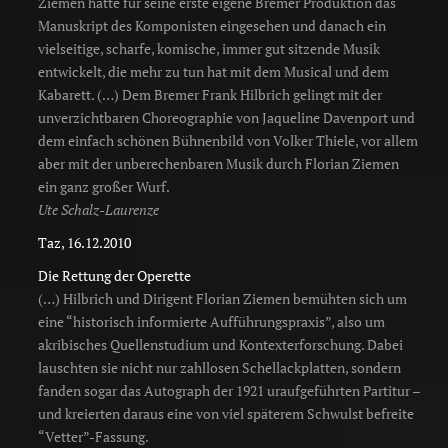
Ziemen hatte für seine erste eigene Bremer Produktion das
Manuskript des Komponisten eingesehen und danach ein
vielseitige, scharfe, komische, immer gut sitzende Musik
entwickelt, die mehr zu tun hat mit dem Musical und dem
Kabarett. (…) Dem Bremer Frank Hilbrich gelingt mit der
unverzichtbaren Choreographie von Jaqueline Davenport und
dem einfach schönen Bühnenbild von Volker Thiele, vor allem
aber mit der unberechenbaren Musik durch Florian Ziemen
ein ganz großer Wurf.
Ute Schalz-Laurenze
Taz, 16.12.2010
Die Rettung der Operette
(…) Hilbrich und Dirigent Florian Ziemen bemühten sich um
eine “historisch informierte Aufführungspraxis”, also um
akribisches Quellenstudium und Kontexterforschung. Dabei
lauschten sie nicht nur zahllosen Schellackplatten, sondern
fanden sogar das Autograph der 1921 uraufgeführten Partitur –
und kreierten daraus eine von viel späterem Schwulst befreite
“Vetter”-Fassung.