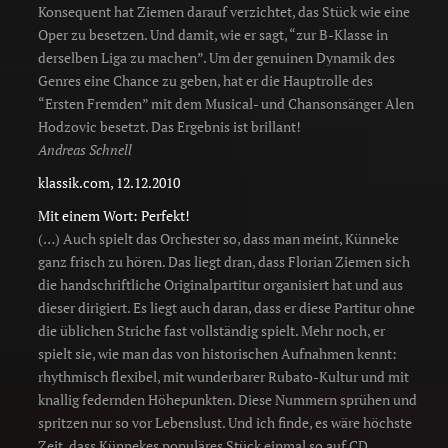
Konsequent hat Ziemen darauf verzichtet, das Stück wie eine
Oper zu besetzen. Und damit, wie er sagt, “zur B-Klasse in
derselben Liga zu machen”. Um der genuinen Dynamik des
Genres eine Chance zu geben, hat er die Hauptrolle des
“Ersten Fremden” mit dem Musical- und Chansonsänger Alen
Hodzovic besetzt. Das Ergebnis ist brillant!
Andreas Schnell
klassik.com, 12.12.2010
Mit einem Wort: Perfekt!
(…) Auch spielt das Orchester so, dass man meint, Künneke
ganz frisch zu hören. Das liegt dran, dass Florian Ziemen sich
die handschriftliche Originalpartitur organisiert hat und aus
dieser dirigiert. Es liegt auch daran, dass er diese Partitur ohne
die üblichen Striche fast vollständig spielt. Mehr noch, er
spielt sie, wie man das von historischen Aufnahmen kennt:
rhythmisch flexibel, mit wunderbarer Rubato-Kultur und mit
knallig federnden Höhepunkten. Diese Nummern sprühen und
spritzen nur so vor Lebenslust. Und ich finde, es wäre höchste
Zeit, dass Künnekes populäres Stück einmal so auf CD