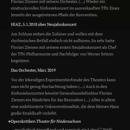
Florian Ziemen mit seinem Orchester. (…) Wieder ein
eindrucksvolles Sinfoniekonzert im ausverkauften TfN. Eines
jenseits der ausgetretenen Pfade der Konvention.
HIAZ, 5.1.2018 über Neujahrskonzert
Am Schluss stehen die Zuhörer und wollen mit dem
rhythmischen Beifall einfach nicht aufhören. So sehr hatte
Florian Ziemen mit seinem ersten Neujahrskonzert als Chef
der TfN-Philharmonie und Nachfolger von Werner Seitzer
begeistert.
Das Orchester, März 2019
Vor der lebendigen Experimentierfreude des Theaters kann
man nicht genug Hochachtung haben (…) Auch in den
Sinfoniekonzerten beweist Generalmusikdirektor Florian
Ziemen ein Händchen für das Besondere (…) Alles in allem
eine ambitionierte Unkonventionalität, die dem kleinen Haus
große Strahlkraft verleiht.
Opernkritiken
Theater für Niedersachsen
„ … musikalisch hinreißend und szenisch ein Labsal.“ Weill: