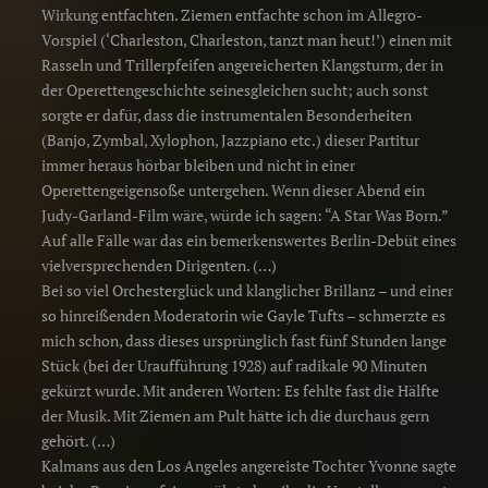
Wirkung entfachten. Ziemen entfachte schon im Allegro-
Vorspiel (‘Charleston, Charleston, tanzt man heut!’) einen mit
Rasseln und Trillerpfeifen angereicherten Klangsturm, der in
der Operettengeschichte seinesgleichen sucht; auch sonst
sorgte er dafür, dass die instrumentalen Besonderheiten
(Banjo, Zymbal, Xylophon, Jazzpiano etc.) dieser Partitur
immer heraus hörbar bleiben und nicht in einer
Operettengeigensoße untergehen. Wenn dieser Abend ein
Judy-Garland-Film wäre, würde ich sagen: “A Star Was Born.”
Auf alle Fälle war das ein bemerkenswertes Berlin-Debüt eines
vielversprechenden Dirigenten. (…)
Bei so viel Orchesterglück und klanglicher Brillanz – und einer
so hinreißenden Moderatorin wie Gayle Tufts – schmerzte es
mich schon, dass dieses ursprünglich fast fünf Stunden lange
Stück (bei der Uraufführung 1928) auf radikale 90 Minuten
gekürzt wurde. Mit anderen Worten: Es fehlte fast die Hälfte
der Musik. Mit Ziemen am Pult hätte ich die durchaus gern
gehört. (…)
Kalmans aus den Los Angeles angereiste Tochter Yvonne sagte